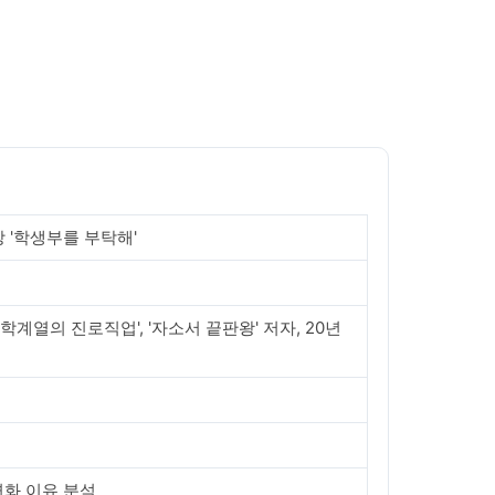
강 '학생부를 부탁해'
학계열의 진로직업', '자소서 끝판왕' 저자, 20년
변화 이유 분석