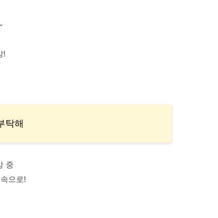
~
!
 부탁해
강 중
 속으로!