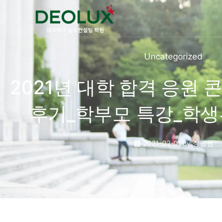
콘텐츠로
건너뛰기
Uncategorized
2021년 대학 합격 응원 
후기_학부모 특강_학생
2021-02-05
By
장광원