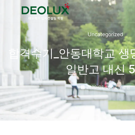
콘텐츠로
건너뛰기
Uncategorized
합격수기_안동대학교 생
일반고 내신 5
2020-08-05
By
장광원