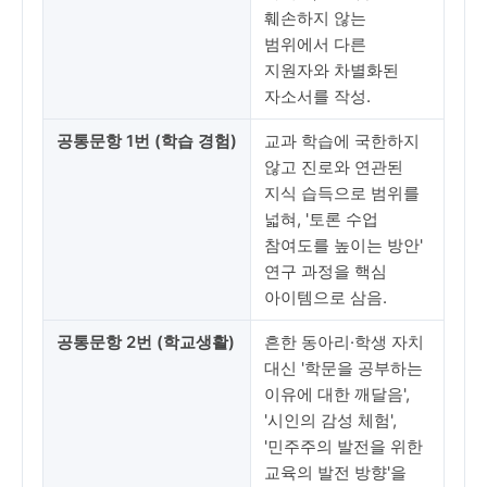
훼손하지 않는
범위에서 다른
지원자와 차별화된
자소서를 작성.
공통문항 1번 (학습 경험)
교과 학습에 국한하지
않고 진로와 연관된
지식 습득으로 범위를
넓혀, '토론 수업
참여도를 높이는 방안'
연구 과정을 핵심
아이템으로 삼음.
공통문항 2번 (학교생활)
흔한 동아리·학생 자치
대신 '학문을 공부하는
이유에 대한 깨달음',
'시인의 감성 체험',
'민주주의 발전을 위한
교육의 발전 방향'을