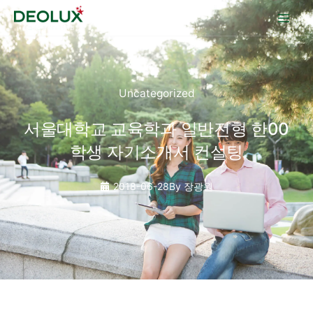
콘텐츠로
건너뛰기
Uncategorized
서울대학교 교육학과 일반전형 한00
학생 자기소개서 컨설팅
2018-06-28
By
장광원