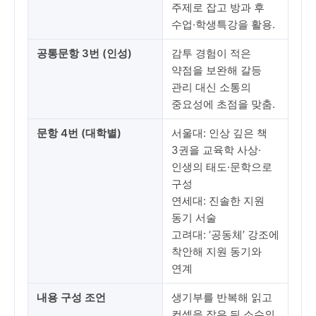
주제로 잡고 방과 후
수업·학생특강을 활용.
공통문항 3번 (인성)
감투 경험이 적은
약점을 보완해 갈등
관리 대신 소통의
중요성에 초점을 맞춤.
문항 4번 (대학별)
서울대: 인상 깊은 책
3권을 교육학 사상·
인생의 태도·문학으로
구성
연세대: 진솔한 지원
동기 서술
고려대: ‘공동체’ 강조에
착안해 지원 동기와
연계
내용 구성 조언
생기부를 반복해 읽고
컨셉을 잡은 뒤 소수의