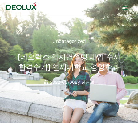
콘텐츠로
건너뛰기
Uncategorized
[데오럭스 입시컨설팅 대입 수시
합격수기] 연세대학교 경영학과
2022-05-06
By
장광원