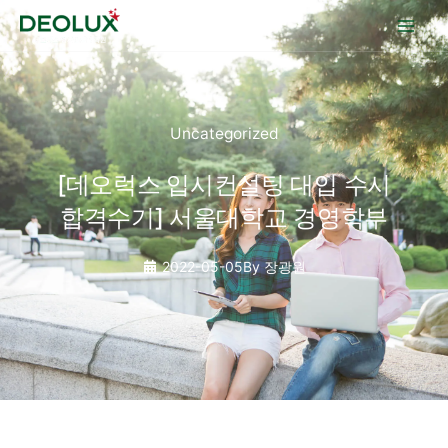
콘텐츠로
건너뛰기
Uncategorized
[데오럭스 입시컨설팅 대입 수시
합격수기] 서울대학교 경영학부
2022-05-05
By
장광원