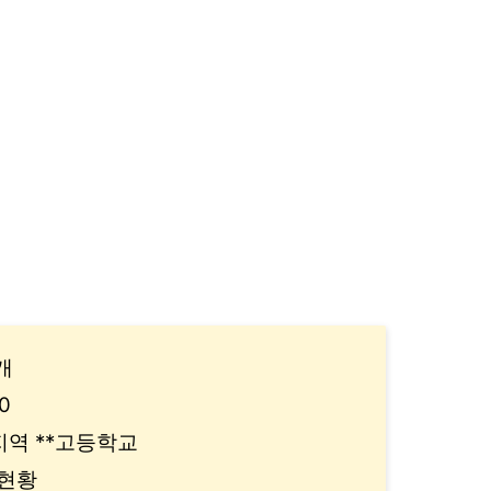
개
0
지역 **고등학교
 현황