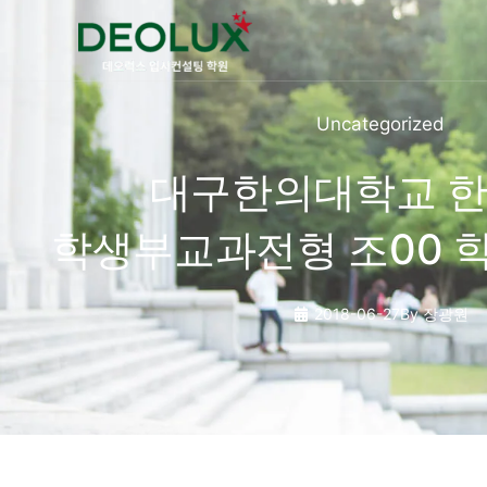
콘텐츠로
건너뛰기
Uncategorized
대구한의대학교 
학생부교과전형 조00 
2018-06-27
By
장광원