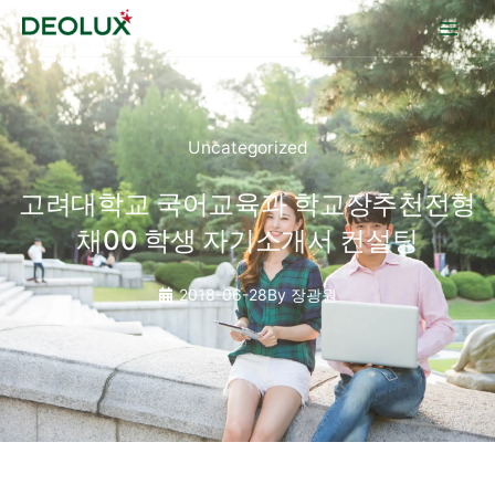
콘텐츠로
건너뛰기
Uncategorized
고려대학교 국어교육과 학교장추천전형
채00 학생 자기소개서 컨설팅
2018-06-28
By
장광원