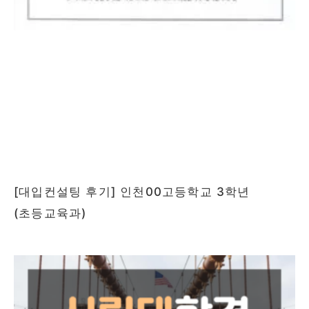
[대입컨설팅 후기] 인천00고등학교 3학년
(초등교육과)