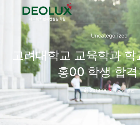
콘텐츠로
건너뛰기
Uncategorized
고려대학교 교육학과 
홍00 학생 합
2018-06-23
By
장광원