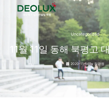
콘텐츠로
건너뛰기
Uncategorized
11월 11일 동해 북평고 
2020-11-14
By
장광원