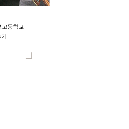
북평고등학교
후기