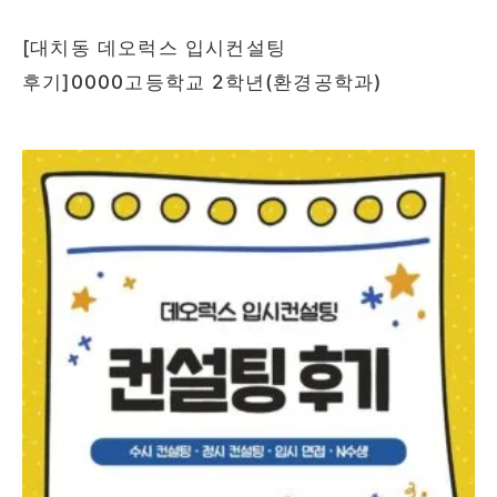
[대치동 데오럭스 입시컨설팅
후기]0000고등학교 2학년(환경공학과)