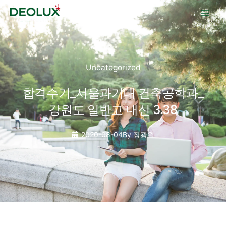
콘텐츠로
건너뛰기
Uncategorized
합격수기_서울과기대 건축공학과_
강원도 일반고 내신 3.38
2020-08-04
By
장광원