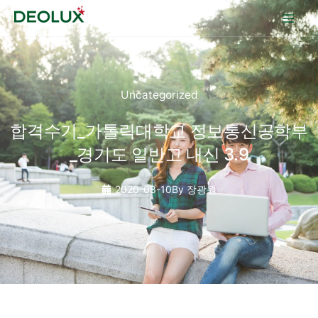
콘텐츠로
건너뛰기
Uncategorized
합격수기_가톨릭대학교 정보통신공학부
_경기도 일반고 내신 3.9
2020-08-10
By
장광원