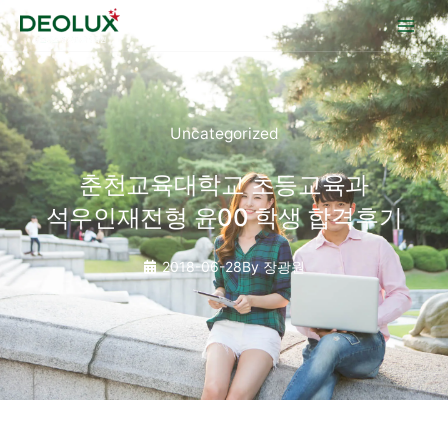
콘텐츠로
건너뛰기
Uncategorized
춘천교육대학교 초등교육과
석우인재전형 윤00 학생 합격후기
2018-06-28
By
장광원