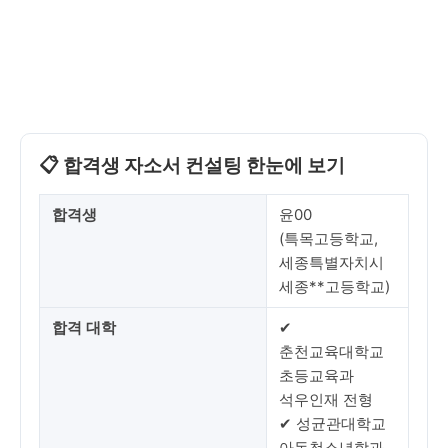
📋 합격생 자소서 컨설팅 한눈에 보기
합격생
윤00
(특목고등학교,
세종특별자치시
세종**고등학교)
합격 대학
✔
춘천교육대학교
초등교육과
석우인재 전형
✔ 성균관대학교
아동청소년학과