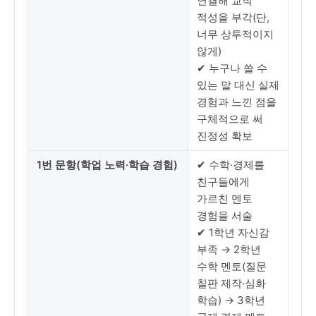
연결해 교직
적성을 부각(단,
너무 상투적이지
않게)
✔ 누구나 쓸 수
있는 말 대신 실제
경험과 느낀 점을
구체적으로 써
진정성 확보
1번 문항(학업 노력·학습 경험)
✔ 수학·경제를
친구들에게
가르친 멘토
경험을 서술
✔ 1학년 자신감
부족 → 2학년
수학 멘토(질문
칠판 제작·심화
학습) → 3학년