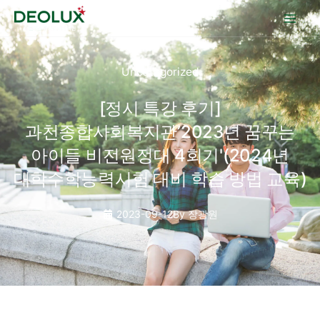
콘텐츠로
건너뛰기
Uncategorized
[정시 특강 후기]
과천종합사회복지관’2023년 꿈꾸는
아이들 비전원정대 4회기'(2024년
대학수학능력시험 대비 학습 방법 교육)
2023-09-12
By
장광원