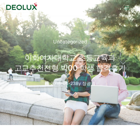
콘텐츠로
건너뛰기
Uncategorized
이화여자대학교 초등교육과
고교추천전형 박00 학생 합격후기
2018-06-23
By
장광원