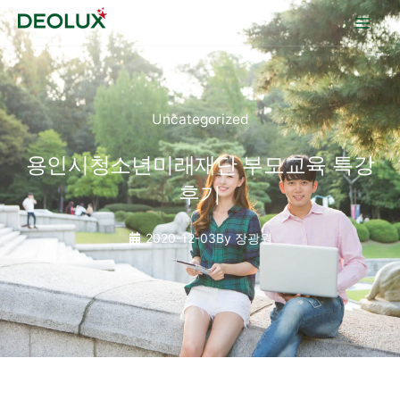
콘텐츠로
건너뛰기
Uncategorized
용인시청소년미래재단 부모교육 특강
후기
2020-12-03
By
장광원