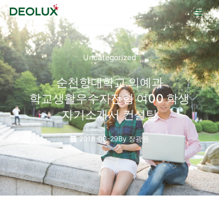
콘텐츠로
건너뛰기
Uncategorized
순천향대학교 의예과
학교생활우수자전형 여00 학생
자기소개서 컨설팅
2018-06-29
By
장광원