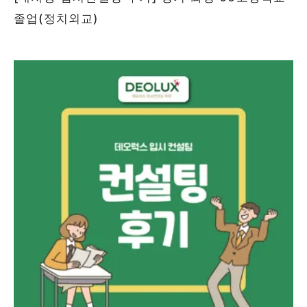
졸업(정치외교)