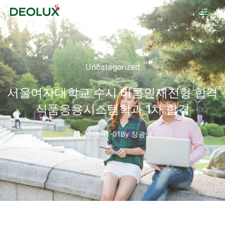
콘텐츠로
건너뛰기
Uncategorized
서울여자대학교 수시 바롬인재전형 합격
식품응용시스템학과 1차 합격
2018-11-01
By
장광원