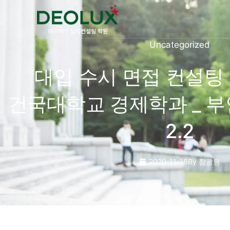
콘텐츠로
건너뛰기
Uncategorized
대입 수시 면접 컨설팅 
건국대학교 경제학과 _ 부
2.2
2020-11-16
By
장광원