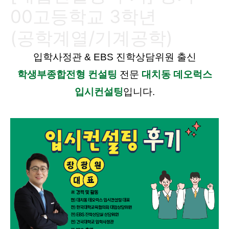
00고등학교 3학년
(공학계열/기계공학)
입학사정관 & EBS 진학상담위원 출신
학생부종합전형 컨설팅
전문
대치동 데오럭스
입시컨설팅
입니다.