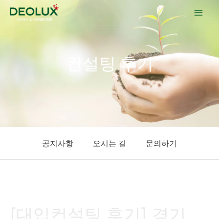
콘텐츠로
건너뛰기
컨설팅 후기
공지사항
오시는 길
문의하기
[대입컨설팅 후기] 경기